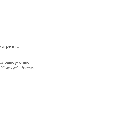
 игре в го
молодых учёных
 "Сириус"
,
Россия