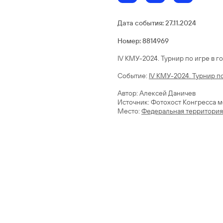
Дата события:
27.11.2024
Номер: 8814969
IV КМУ-2024. Турнир по игре в го
Cобытие:
IV КМУ-2024. Турнир по
Автор: Алексей Даничев
Источник: Фотохост Конгресса 
Место:
Федеральная территория