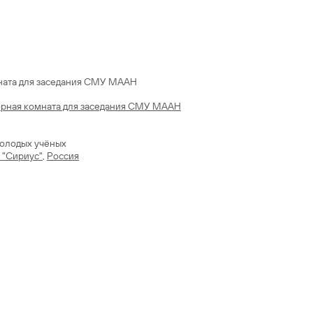
ната для заседания СМУ МААН
орная комната для заседания СМУ МААН
молодых учёных
 "Сириус"
,
Россия