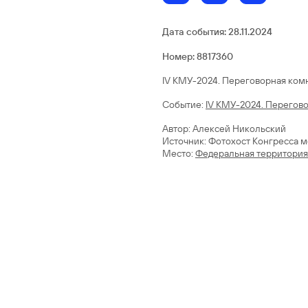
Дата события:
28.11.2024
Номер: 8817360
IV КМУ-2024. Переговорная ком
Cобытие:
IV КМУ-2024. Перегов
Автор: Алексей Никольский
Источник: Фотохост Конгресса 
Место:
Федеральная территория